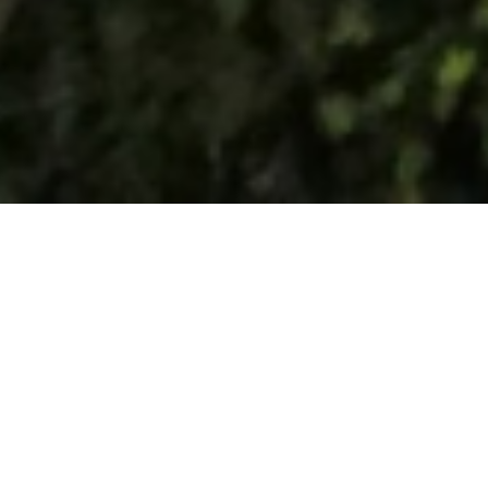
Nach einem vierstündigen Zwischenstopp in
Melbourne (den wir gut zum Shoppen bei Kathmandu
nutzen, was wir uns sonst nicht leisten könnten –
Flughafenpreis ist Hälfte…: Fleecepullover Matthias,
Shirt & Mütze Grit, nix für Hanna – obwohl wir für sie
sehr gern eine Wanderhose gekauft hätten… die
Exemplare für Kinder hier sind aber leider noch zu
groß….) fliegen wir um 23:55 Uhr, also noch am 25.02.,
los. Hanna ist gespielt traurig, weil es kein Inflight
Entertainment gibt. Grit konnte schon am Flughafen