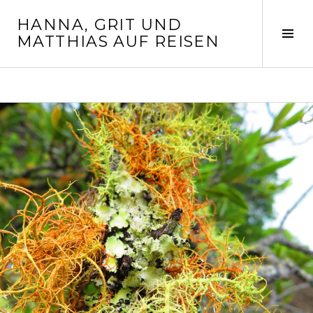
Springe
HANNA, GRIT UND
zum
Seit
MATTHIAS AUF REISEN
Inhalt
ums
MONAT: APRIL 2019