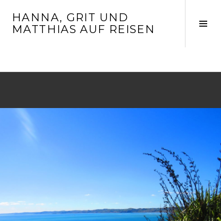
Springe
HANNA, GRIT UND
zum
Seit
MATTHIAS AUF REISEN
Inhalt
ums
MONAT: APRIL 2019