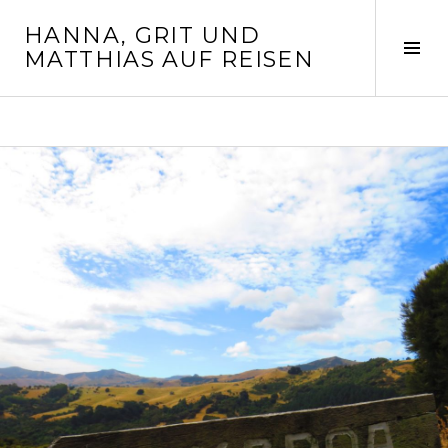
Springe
HANNA, GRIT UND
zum
Seit
MATTHIAS AUF REISEN
Inhalt
ums
MONAT: FEBRUAR 2019