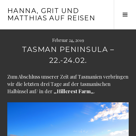
Springe
HANNA, GRIT UND
zum
Seit
MATTHIAS AUF REISEN
Inhalt
ums
Februar 24, 2019
TASMAN PENINSULA –
22.-24.02.
Zum Abschluss unserer Zeit auf Tasmanien verbringen
wir die letzten drei Tage auf der tasmanischen
Halbinsel auf/ in der „
Hillcrest Farm
„.