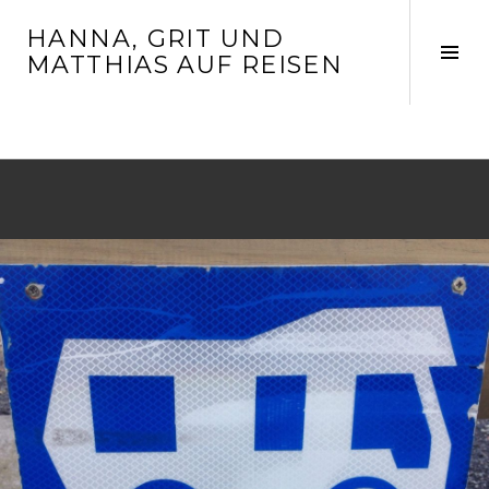
Springe
HANNA, GRIT UND
zum
Seit
MATTHIAS AUF REISEN
Inhalt
ums
AUTOR:
MAGRIHA